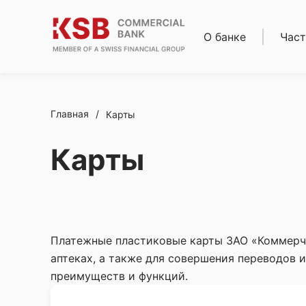
О банке
Част
О нас
Кред
Совет директоров
Ипот
Правление
Депо
Реквизиты
Карт
Главная
/
Карты
Банки-
Расч
корреспонденты
обсл
Карты
Новости
Ден
Карьера
пере
Финансовая
Золо
отчетность
слит
Комплаенс
Сейф
Акци
Платежные пластиковые карты ЗАО «Коммерчес
аптеках, а также для совершения переводов 
преимуществ и функций.