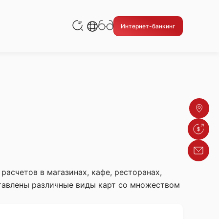
Русский
Интернет-банкинг
Кыргызча
English
Адреса
Курсы в
Обратн
асчетов в магазинах, кафе, ресторанах,
ставлены различные виды карт со множеством