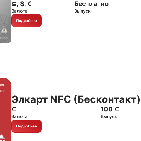
⊆, $, €
Бесплатно
Валюта
Выпуск
Подробнее
Элкарт NFC (Бесконтакт)
⊆
100 ⊆
Валюта
Выпуск
Подробнее