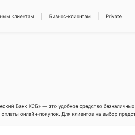
ным клиентам
Бизнес-клиентам
Private
иты
Кредиты
ека
Депозиты
зиты
Карты
ы
Расчетно-кассовое
етно-кассовое
обслуживание
уживание
Торговый эквайринг
ежные
(POS-терминалы)
воды
Золотые мерные
тые мерные
слитки
ки
Сейфовые ячейки
овые ячейки
и
кий Банк КСБ» — это удобное средство безналичных р
и оплаты онлайн-покупок. Для клиентов на выбор пред