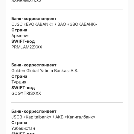
ASHBAM22XXX
Банк-корреспондент
CJSC «EVOKABANK» / ЗАО «ЭВОКАБАНК»
Страна
Армения
SWIFT-код
PRMLAM22XXX
Банк-корреспондент
Golden Global Yatırım Bankası A.Ş.
Страна
Турция
SWIFT-код
GOGYTRISXXX
Банк-корреспондент
JSCB «Kapitalbank» / АКБ «Капиталбанк»
Страна
Узбекистан
SWIFT-код