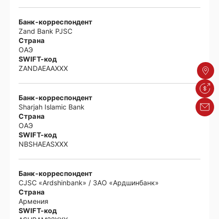
Банк-корреспондент
Zand Bank PJSC
Страна
ОАЭ
SWIFT-код
ZANDAEAAXXX
Адре
Курсы
Банк-корреспондент
Sharjah Islamic Bank
Обрат
Страна
ОАЭ
SWIFT-код
NBSHAEASXXX
Банк-корреспондент
CJSC «Ardshinbank» / ЗАО «Ардшинбанк»
Страна
Армения
SWIFT-код