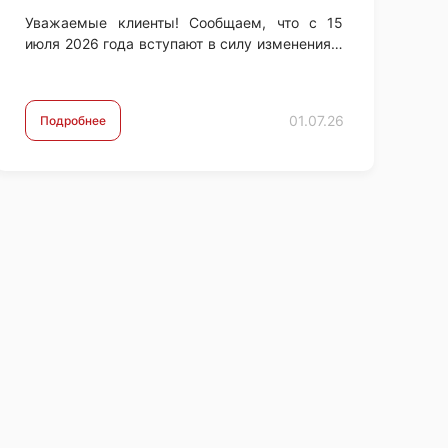
Уважаемые клиенты! Сообщаем, что с 15
июля 2026 года вступают в силу изменения в
тарифах Банка на осуществление
международных SWIFT-переводов в
долларах США (USD). …
01.07.26
Подробнее