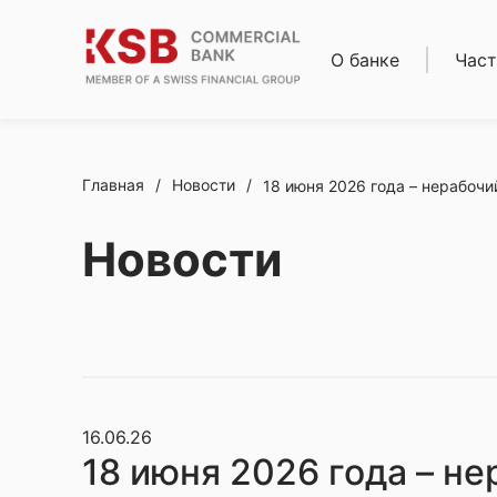
О банке
Част
О нас
Кред
Совет директоров
Ипот
Правление
Депо
Реквизиты
Карт
Главная
/
Новости
/
18 июня 2026 года – нерабочи
Банки-
Расч
корреспонденты
обсл
Новости
Новости
Ден
Карьера
пере
Финансовая
Золо
отчетность
слит
Комплаенс
Сейф
Акци
16.06.26
18 июня 2026 года – н