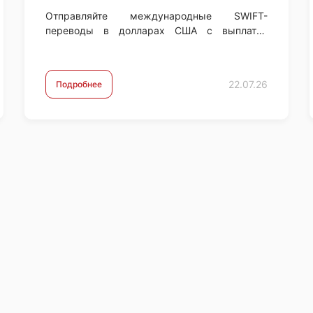
Отправляйте международные SWIFT-
переводы в долларах США с выплатой
получателю в той же валюте — USD, без
конвертации. Оплачивайте покупки и услуги
за рубежом, обучение …
22.07.26
Подробнее