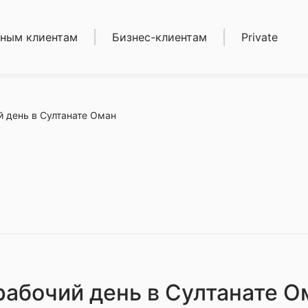
ным клиентам
Бизнес-клиентам
Private
иты
Кредиты
ека
Депозиты
зиты
Карты
ы
Расчетно-кассовое
й день в Султанате Оман
етно-кассовое
обслуживание
уживание
Торговый эквайринг
ежные
(POS-терминалы)
воды
Золотые мерные
тые мерные
слитки
ки
Сейфовые ячейки
овые ячейки
и
ерабочий день в Султанате О