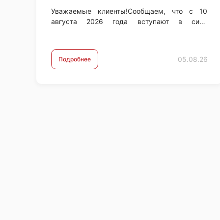
Уважаемые клиенты!Сообщаем, что с 10
августа 2026 года вступают в силу
обновленные тарифы на услуги расчетно-
кассового обслуживания (РКО).С новыми
тарифами вы можете ознакомиться по …
05.08.26
Подробнее